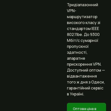
Тридіапазонний
VPN-
маршрутизатор
високого класу зі
стандартом IEEE
802.11be. До 9300
Мбіт/с сумарної
пропускної
здатності,
апаратне
прискорення VPN.
Доступний оптом —
відвантаження
того ж дня з Одеси,
гарантійний сервіс
в Україні.
Оптова ціна в