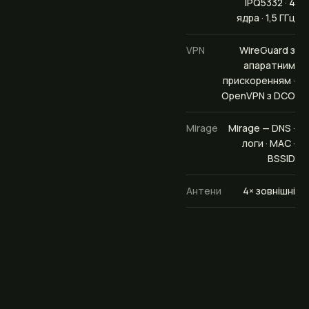
IPQ5332 · 4
ядра · 1,5 ГГц
VPN
WireGuard з
апаратним
прискоренням ·
OpenVPN з DCO
Mirage
Mirage — DNS ·
логи · MAC ·
BSSID
Антени
4× зовнішні