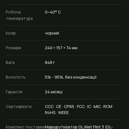
Робоча
0–40° C
температура
Колір
чорний
Розміри
240 × 157 × 74 мм
Вага
848 г
Вологість
5% - 95%, без конденсації
Гарантія
24 місяці
Сертифікати
CCC · CE · CP65 · FCC · IC · MIC · RCM ·
RoHS · WEEE
Комплект поставки
Маршрутизатор GL.iNet Flint 3 (GL-