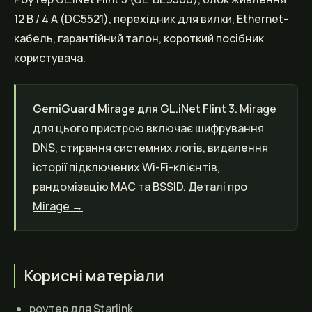
12 В / 4 А (DC5521), перехідник для вилки, Ethernet-
кабель, гарантійний талон, короткий посібник
користувача.
GemiGuard Mirage для GL.iNet Flint 3.
Mirage
для цього пристрою включає шифрування
DNS, стирання системних логів, видалення
історії підключених Wi-Fi-клієнтів,
рандомізацію MAC та BSSID.
Деталі про
Mirage →
Корисні матеріали
роутер для Starlink