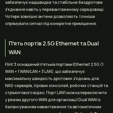
забезпечує надшвидке та стабільне бездротове
зʼєднання навіть у перевантаженому середовищі.
Чотири зовнішні антени дозволяють точніше
спрямувати сигнал під конкретне приміщення.
Пʼять портів 2.5G Ethernet та Dual
WAN
Flint 3 оснащений пʼятьма портами Ethernet 2.5G (1
WAN + 1 WAN/LAN + 3 LAN), що забезпечує
максимальну швидкість дротових зʼєднань для
NAS-серверів, ігрових консолей, робочих станцій та
стрімінгового відео. Порт LAN1 можна переключити
у режим другого WAN для організації Dual WAN із
балансуванням навантаження та автоматичним