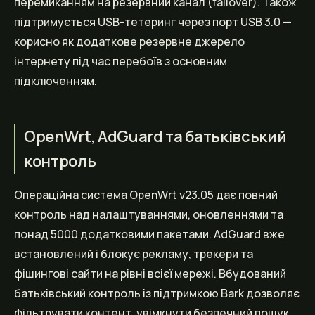
перемиканням на резервний канал (failover). Також
підтримується USB-тетеринг через порт USB 3.0 —
корисно як додаткове резервне джерело
інтернету під час перебоїв з основним
підключенням.
OpenWrt, AdGuard та батьківський
контроль
Операційна система OpenWrt v23.05 дає повний
контроль над налаштуваннями, оновленнями та
понад 5000 додатковими пакетами. AdGuard вже
встановлений і блокує рекламу, трекери та
фішингові сайти на рівні всієї мережі. Вбудований
батьківський контроль із підтримкою Bark дозволяє
фільтрувати контент, увімкнути безпечний пошук