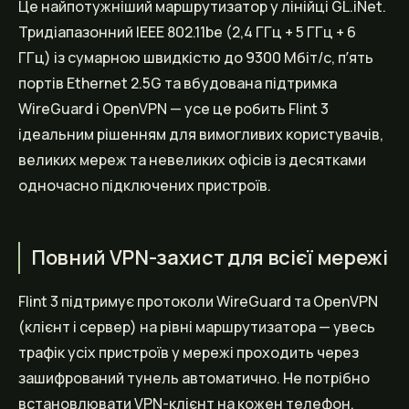
Це найпотужніший маршрутизатор у лінійці GL.iNet.
Тридіапазонний IEEE 802.11be (2,4 ГГц + 5 ГГц + 6
ГГц) із сумарною швидкістю до 9300 Мбіт/с, пʼять
портів Ethernet 2.5G та вбудована підтримка
WireGuard і OpenVPN — усе це робить Flint 3
ідеальним рішенням для вимогливих користувачів,
великих мереж та невеликих офісів із десятками
одночасно підключених пристроїв.
Повний VPN-захист для всієї мережі
Flint 3 підтримує протоколи WireGuard та OpenVPN
(клієнт і сервер) на рівні маршрутизатора — увесь
трафік усіх пристроїв у мережі проходить через
зашифрований тунель автоматично. Не потрібно
встановлювати VPN-клієнт на кожен телефон,