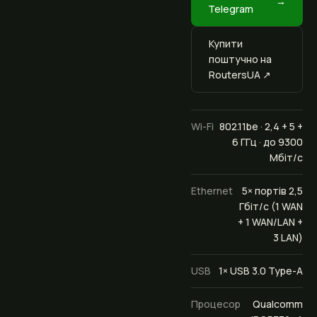
Telegram
Купити
поштучно на
RoutersUA ↗
Wi-Fi
802.11be · 2,4 + 5 +
6 ГГц · до 9300
Мбіт/с
Ethernet
5× портів 2,5
Гбіт/с (1 WAN
+ 1 WAN/LAN +
3 LAN)
USB
1× USB 3.0 Type-A
Процесор
Qualcomm