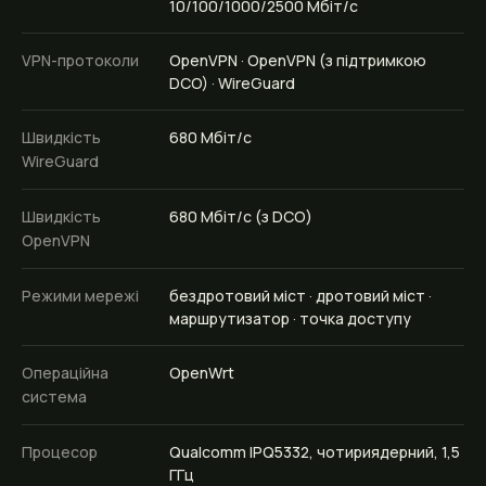
10/100/1000/2500 Мбіт/с
VPN-протоколи
OpenVPN · OpenVPN (з підтримкою
DCO) · WireGuard
Швидкість
680 Мбіт/с
WireGuard
Швидкість
680 Мбіт/с (з DCO)
OpenVPN
Режими мережі
бездротовий міст · дротовий міст ·
маршрутизатор · точка доступу
Операційна
OpenWrt
система
Процесор
Qualcomm IPQ5332, чотириядерний, 1,5
ГГц