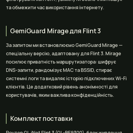
та обмежити час використання інтернету.
GemiGuard Mirage для Flint 3
За запитом ми встановлюємо GemiGuard Mirage —
спеціальну версію, адаптовану для Flint 3. Mirage
посилює приватність маршрутизатора: шифрує
DNS-запити, рандомізує MAC та BSSID, стирає
системні логи та видаляє історію підключених Wi-Fi
клієнтів. Це додатковий рівень анонімності для
користувачів, яким важлива конфіденційність.
Комплект поставки
Роутер GL.iNet Flint 3 (GL-BE9300), блок живлення