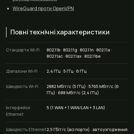
WireGuard проти OpenVPN
Повні технічні характеристики
Стандарти Wi-Fi
802.11b · 802.11g · 802.11n · 802.11a ·
802.11ac · 802.11ax · 802.11be
Діапазони Wi-Fi
2,4 ГГц · 5 ГГц · 6 ГГц
Швидкість Wi-Fi
2882 Мбіт/с (5 ГГц) · 5765 Мбіт/с (6
ГГц) · 688 Мбіт/с (2,4 ГГц)
Інтерфейси
5 (1 WAN + 1 WAN/LAN + 3 LAN)
Ethernet
Швидкість Ethernet
2,5 Гбіт/с (всі порти) · автоузгодження