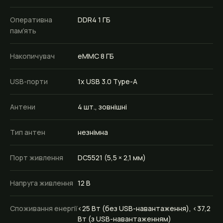
Оперативна
DDR4 1 ГБ
памʼять
Накопичувач
eMMC 8 ГБ
USB-порти
1x USB 3.0 Type-A
Антени
4 шт., зовнішні
Тип антен
незнімна
Порт живлення
DC5521 (5,5 × 2,1 мм)
Напруга живлення
12 В
Споживання енергії
<25 Вт (без USB-навантаження), <37,2
Вт (з USB-навантаженням)