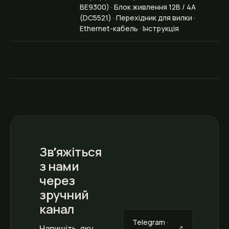
BE9300) · Блок живлення 12В / 4А
(DC5521) · Перехідник для вилки ·
Ethernet-кабель · Інструкція
Звʼяжіться
з нами
через
зручний
канал
Telegram ·
Напишіть, яку