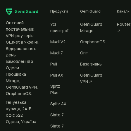
Продукти
GemiGuard
Канали
Оптовий
Усі
GemiGuard
Route
постачальник
пристрої
Mirage
↗
VPN-роутерів
Mudi V2
GrapheneOS
GL.iNet в Україні.
Відправлення в
Mudi 7
Опт
день
замовлення з
Puli
База знань
Одеси.
Прошивка
Puli AX
GemiGuard
Mirage,
VPN ↗
Spitz
GemiGuard VPN,
Plus
GrapheneOS.
Генуезька
Spitz AX
вулиця, 24-Б,
Slate 7
офіс 522
Одеса, Україна
Slate 7