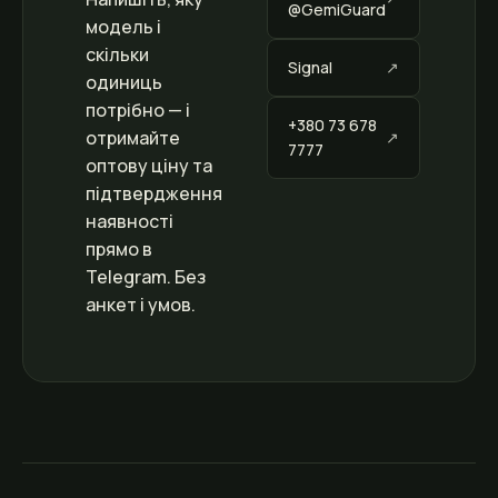
@GemiGuard
модель і
скільки
Signal
одиниць
потрібно — і
+380 73 678
отримайте
7777
оптову ціну та
підтвердження
наявності
прямо в
Telegram. Без
анкет і умов.