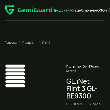
Продукти
Mirage
GrapheneOS
Опт
Головна
Продукти
Flint 3
⤢
Підтримує GemiGuard
Mirage
GL.iNet
Flint 3 GL-
BE9300
· Mirage
GL-BE9300