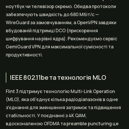
ноутбук чи телевізор окремо. Обидва протоколи
забезпечують швидкість до 680 Мбіт/с —
WireGuard за замовчуванням, а OpenVPN завдяки
вбудованій підтримці DCO (прискорення
шифрування на рівні ядра). Рекомендуємо сервіс
GemiGuard VPN для максимальної сумісності та
продуктивності.
IEEE 802.11be та технологія MLO
Flint 3 підтримує технологію Multi-Link Operation
(MLO), яка обʼєднує кілька радіодіапазонів в одне
зʼєднання для зменшення затримок та підвищення
стабільності. У поєднанні з 4K QAM,
вдосконаленою OFDMA та preamble puncturing це